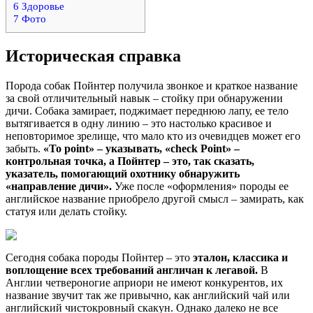
6
Здоровье
7
Фото
Историческая справка
Порода собак Пойнтер получила звонкое и краткое название
за свой отличительный навык – стойку при обнаружении
дичи. Собака замирает, поджимает переднюю лапу, ее тело
вытягивается в одну линию – это настолько красивое и
неповторимое зрелище, что мало кто из очевидцев может его
забыть.
«To point» – указывать, «check Point» –
контрольная точка, а Пойнтер – это, так сказать,
указатель, помогающий охотнику обнаружить
«направление дичи».
Уже после «оформления» породы ее
английское название приобрело другой смысл – замирать, как
статуя или делать стойку.
Сегодня собака породы Пойнтер – это
эталон, классика и
воплощение всех требований англичан к легавой.
В
Англии четвероногие априори не имеют конкурентов, их
название звучит так же привычно, как английский чай или
английский чистокровный скакун. Однако далеко не все