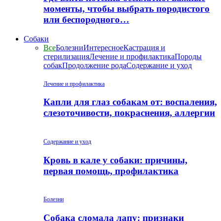
моменты, чтобы выбрать породистого
или беспородного…
Собаки
Все
Болезни
Интересное
Кастрация и
стерилизация
Лечение и профилактика
Породы
собак
Продолжение рода
Содержание и уход
Лечение и профилактика
Капли для глаз собакам от: воспаления,
слезоточивости, покраснения, аллергии
Содержание и уход
Кровь в кале у собаки: причины,
первая помощь, профилактика
Болезни
Собака сломала лапу: признаки