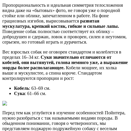
Пропорциональность и идеальная симметрия телосложения
видна даже на «бытовых» фото, не говоря уже о породной
стойке или облике, запечатленном в работе. На фоне
грациозных изгибов, вырисовывается
развитая
мускулатура, крепкий костяк, гибкие и сильные лапы.
Поведение собак полностью соответствует их облику –
добродушен и сдержан, ловок и проворен, силен и неутомим,
серьезен, но готовый играть и дурачиться.
Вес взрослых собак не оговорен стандартом и колеблется в
пределах 16–34 кг.
Суки значительно отличаются от
кобелей, они вытянутей, голова немного уже, а выражение
морды более располагающее.
Кобели мощнее, их холка
выше и мускулистее, а спина короче. Стандартом
контролируются пропорции и рост:
Кобель
: 63–69 см.
Сука
: 61–66 см.
Перед тем как углубится в изучение особенностей Пойнтера,
нужно разобраться с так называемыми видами породы. В
обыденном понимании, говоря о четвероногих, мы
представляем поджарую подружейную собаку с веселым