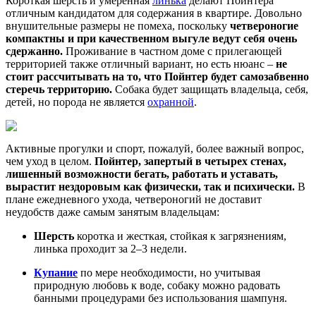
Короткая шерсть и умеренная
линька
делают Пойнтера
отличным кандидатом для содержания в квартире. Довольно
внушительные размеры не помеха, поскольку
четвероногие
компактны и при качественном выгуле ведут себя очень
сдержанно.
Проживание в частном доме с прилегающей
территорией также отличный вариант, но есть нюанс –
не
стоит рассчитывать на то, что Пойнтер будет самозабвенно
стеречь территорию.
Собака будет защищать владельца, себя,
детей, но порода не является
охранной
.
Активные прогулки и спорт, пожалуй, более важный вопрос,
чем уход в целом.
Пойнтер, запертый в четырех стенах,
лишенный возможности бегать, работать и уставать,
вырастит нездоровым как физически, так и психически.
В
плане ежедневного ухода, четвероногий не доставит
неудобств даже самым занятым владельцам:
Шерсть
коротка и жесткая, стойкая к загрязнениям,
линька проходит за 2–3 недели.
Купание
по мере необходимости, но учитывая
природную любовь к воде, собаку можно радовать
банными процедурами без использования шампуня.