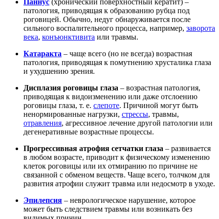
Паннус
(хронический поверхностный кератит) –
патология, приводящая к образованию рубца под
роговицей. Обычно, недуг обнаруживается после
сильного воспалительного процесса, например,
заворота
века
,
конъюнктивита
или травмы.
Катаракта
– чаще всего (но не всегда) возрастная
патология, приводящая к помутнению хрусталика глаза
и ухудшению зрения.
Дисплазия роговицы глаза
– возрастная патология,
приводящая к видоизменению или даже отслоению
роговицы глаза, т. е.
слепоте
. Причиной могут быть
ненормированные нагрузки,
стрессы
, травмы,
отравления
, агрессивное лечение другой патологии или
дегенеративные возрастные процессы.
Прогрессивная атрофия сетчатки глаза
– развивается
в любом возрасте, приводит к физическому изменению
клеток роговицы или их отмиранию по причине не
связанной с обменом веществ. Чаще всего, толчком для
развития атрофии служит травма или недосмотр в уходе.
Эпилепсия
– неврологическое нарушение, которое
может быть следствием травмы или возникать без
видимых причин.