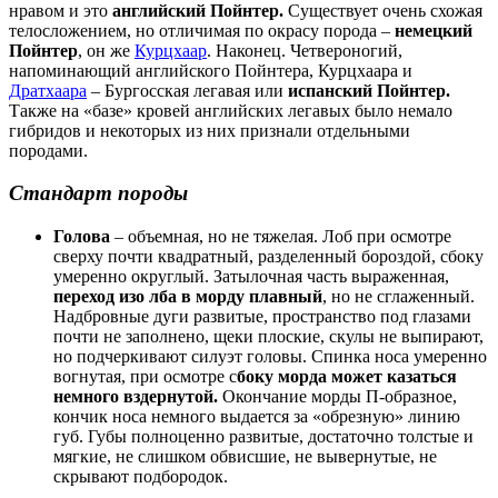
нравом и это
английский Пойнтер.
Существует очень схожая
телосложением, но отличимая по окрасу порода –
немецкий
Пойнтер
, он же
Курцхаар
. Наконец. Четвероногий,
напоминающий английского Пойнтера, Курцхаара и
Дратхаара
– Бургосская легавая или
испанский Пойнтер.
Также на «базе» кровей английских легавых было немало
гибридов и некоторых из них признали отдельными
породами.
Стандарт породы
Голова
– объемная, но не тяжелая. Лоб при осмотре
сверху почти квадратный, разделенный бороздой, сбоку
умеренно округлый. Затылочная часть выраженная,
переход изо лба в морду плавный
, но не сглаженный.
Надбровные дуги развитые, пространство под глазами
почти не заполнено, щеки плоские, скулы не выпирают,
но подчеркивают силуэт головы. Спинка носа умеренно
вогнутая, при осмотре с
боку морда может казаться
немного вздернутой.
Окончание морды П-образное,
кончик носа немного выдается за «обрезную» линию
губ. Губы полноценно развитые, достаточно толстые и
мягкие, не слишком обвисшие, не вывернутые, не
скрывают подбородок.