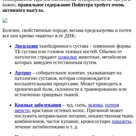
важно,
правильное содержание Пойнтера требует очень
активного выгула.
Болезни, свойственные породе, весьма предсказуемы и почти
все они крепко «вшиты» в ее ДНК:
Дисплазия
тазобедренного сустава – изменение формы
ТБ сустава или головок тазовых костей. Обычно от
патологии страдают
пожилые
животные, метаболизм
которых замедлен естественным путем.
Артрит
– собирательное понятие, указывающее на
патологию суставов, которая сопровождается
воспалительными процессами. Может приводить к
хронической боли, склонности к травмированию или
истончению хрящевых тканей.
Кожные заболевания
– зуд, сыпь,
экземы
,
потеря
шерсти
, врастание остевых волос. Причиной может
послужить неправильное питание, некачественная ткань
комбинезонов, частое купание, кровососущие
паразиты
,
лечение антибиотиками и т. д.