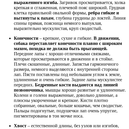
выраженного изгиба.
Загривок просматривается, холка
крепкая и сглаженная, плечевой пояс широкий. Грудная
клетка правильной овальной формы,
ребра гибкие и
вытянуты к пахам
, глубина грудины до локтей. Линия
спины прямая, поясница немного выпуклая,
выразительно мускулистая, круп сводистый.
Конечности
– крепкие, сухие и гибкие.
В движении,
собака переставляет конечности плавно с широким
махом, походка не должна быть прыгающей.
Передние лапы с хорошо отличимыми связками,
которые просматриваются в движении и в стойке.
Плечи скошенные, длинные. Запястья гармоничного
размера, немного выделяются с внутренней стороны
лап. Пясти поставлены под небольшим углом к земле,
удлиненные и очень гибкие. Задние лапы мускулистее
передних.
Бедренные кости выдаются над линией
позвоночника
, мышцы хорошо развитые и удлиненные.
Колени и голени выраженные, довольно длинные, а
плюсны укороченные и крепкие. Кисти плотно
собранные, овальные, больше кошачьи, чем сводистые.
Пальцы подогнутые, подушечки лап очень упругие,
пигментированы в тон мочке носа.
Хвост
– естественной длины, без узлов или изгибов,