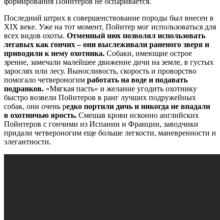
формирования Пойнтеров не оспаривается.
Последний штрих в совершенствование породы был внесен в
XIX веке. Уже на тот момент, Пойнтер мог использоваться для
всех видов охоты.
Отменный нюх позволял использовать
легавых как гончих – они выслеживали раненого зверя и
приводили к нему охотника.
Собаки, имеющие острое
зрение, замечали малейшее движение дичи на земле, в густых
зарослях или лесу. Выносливость, скорость и проворство
помогало четвероногим
работать на воде и подавать
подранков.
«Мягкая пасть» и желание угодить охотнику
быстро возвели Пойнтеров в ранг лучших подружейных
собак, они очень р
едко портили дичь и никогда не впадали
в охотничью ярость.
Смешав крови исконно английских
Пойнтеров с гончими из Испании и Франции, заводчики
придали четвероногим еще больше легкости, маневренности и
элегантности.