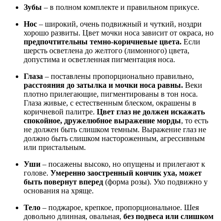
Зубы
– в полном комплекте и правильном прикусе.
Нос
– широкий, очень подвижный и чуткий, ноздри
хорошо развиты. Цвет мочки носа зависит от окраса, но
предпочтительны темно-коричневые цвета.
Если
шерсть осветлена до желтого (лимонного) цвета,
допустима и осветленная пигментация носа.
Глаза
– поставлены пропорционально правильно,
расстояния до затылка и мочки носа равны.
Веки
плотно прилегающие, пигментированы в тон носа.
Глаза живые, с естественным блеском, окрашены в
коричневой палитре.
Цвет глаз не должен искажать
спокойное, дружелюбное выражение морды
, то есть
не должен быть слишком темным. Выражение глаз не
должно быть слишком настороженным, агрессивным
или пристальным.
Уши
– посажены высоко, но опущены и прилегают к
голове.
Умеренно заостренный кончик уха, может
быть повернут вперед
(форма розы). Ухо подвижно у
основания на хряще.
Тело
– поджарое, крепкое, пропорциональное. Шея
довольно длинная, овальная,
без подвеса или слишком