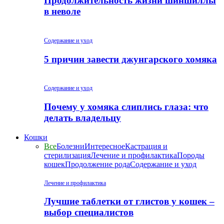
Продолжительность жизни шиншиллы
в неволе
Содержание и уход
5 причин завести джунгарского хомяка
Содержание и уход
Почему у хомяка слиплись глаза: что
делать владельцу
Кошки
Все
Болезни
Интересное
Кастрация и
стерилизация
Лечение и профилактика
Породы
кошек
Продолжение рода
Содержание и уход
Лечение и профилактика
Лучшие таблетки от глистов у кошек –
выбор специалистов