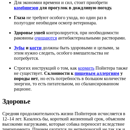
Для экономии времени и сил, стоит приобрети
комбинезон
для прогулок в дождливую погоду.
Глаза
не требуют особого ухода, но один раз в
полугодие необходим осмотр ветеринара.
Здоровье ушей
контролируется, при необходимости
раковины
очищаются
антибактериальными растворами.
Зубы
и
когти
должны быть здоровыми и целыми, за
этим нужно следить, особого вмешательства не
потребуется.
Строгих инструкций о том, как
кормить
Пойнтера также
не существует.
Склонности к
пищевым аллергиям
у
породы нет
, но есть потребность в большом количестве
энергии, то есть питательном, но сбалансированном
рационе.
Здоровье
Средняя продолжительность жизни Пойнтеров исчисляется в
12–14 лет. Казалось бы, короткий жизненный срок, объясним
высокими нагрузками, которые собака переносит вследствие
темперамента. Причем охотится ли четвероногий не так уж и