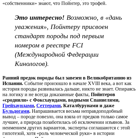
«собственники» знают, что Пойнтер, это трофей.
Это интересно!
Возможно, в «дань
уважения», Пойнтеру присвоен
стандарт породы под первым
номером в реестре FCI
(Международной Федерации
Кинологов).
Ранний предок породы был завезен в Великобританию из
Испании.
Событие произошло в начале XVIII века, а вот как
история породы развивалась дальше, никто не знает. Опираясь
на логику и не всегда доказанные факты,
Пойнтеров
«сроднили» с Фоксхаундами, водными Спаниелями,
Грейхаундами
,
Сеттерами
, Каталбурунами и даже
Бульдогами
.
Напрашивается весьма неправдоподобный
вывод – породе повезло, она взяла от предков только самое
лучшее, а природа позаботилась об исключении изъянов. За
неимением других вариантов, эксперты соглашаются с этой
гипотезой, хотя «роль человеческой руки» в истории