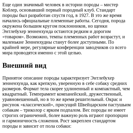
Еще один значимый человек в истории породы – мистер
Коблер, основавший первый породный клуб. Стандарт
породы был разработан спустя год, в 1927. В это же время
начались официальные племенные работы. Сегодня, порода
окружена большим кругом поклонников, но щенки
Энтлебухер зенненхунда остаются редким и дорогим
«товаром». Возможно, темпы племенных работ возрастут, и
маленькие Зенненхудны станут более доступными. По
крайней мере, регулярные конференции заводчиков со всего
мира проводятся именно с этой целью.
Внешний вид
Принятое описание породы характеризует Энтлебухер
зенненхунда, как крепкую, уверенную в себе собаку средних
размеров. Формат тела скорее удлиненный и компактный, чем
квадратный. Темперамент компанейский, дружественный,
уравновешенный, но в то же время решительный. Окрас и
рисунок «классический», присущий Швейцарским пастушьим
собакам – триколор с ярким подпалом. Вес породы не имеет
строгих ограничений, более важную роль играют пропорции
и гармоничность сложения. Рост закреплен стандартом
породы и зависит от пола собаки: