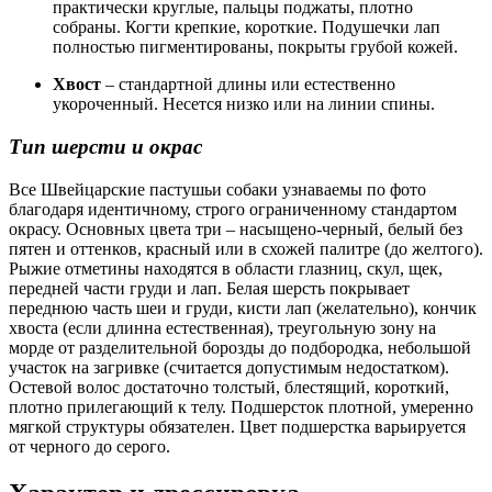
практически круглые, пальцы поджаты, плотно
собраны. Когти крепкие, короткие. Подушечки лап
полностью пигментированы, покрыты грубой кожей.
Хвост
– стандартной длины или естественно
укороченный. Несется низко или на линии спины.
Тип шерсти и окрас
Все Швейцарские пастушьи собаки узнаваемы по фото
благодаря идентичному, строго ограниченному стандартом
окрасу. Основных цвета три – насыщено-черный, белый без
пятен и оттенков, красный или в схожей палитре (до желтого).
Рыжие отметины находятся в области глазниц, скул, щек,
передней части груди и лап. Белая шерсть покрывает
переднюю часть шеи и груди, кисти лап (желательно), кончик
хвоста (если длинна естественная), треугольную зону на
морде от разделительной борозды до подбородка, небольшой
участок на загривке (считается допустимым недостатком).
Остевой волос достаточно толстый, блестящий, короткий,
плотно прилегающий к телу. Подшерсток плотной, умеренно
мягкой структуры обязателен. Цвет подшерстка варьируется
от черного до серого.