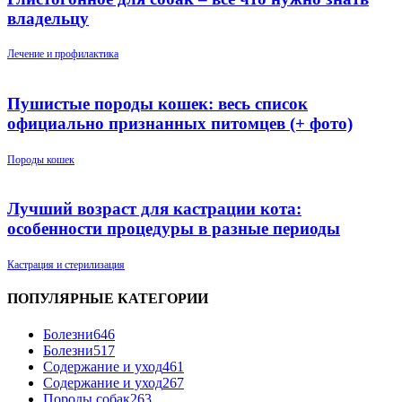
владельцу
Лечение и профилактика
Пушистые породы кошек: весь список
официально признанных питомцев (+ фото)
Породы кошек
Лучший возраст для кастрации кота:
особенности процедуры в разные периоды
Кастрация и стерилизация
ПОПУЛЯРНЫЕ КАТЕГОРИИ
Болезни
646
Болезни
517
Содержание и уход
461
Содержание и уход
267
Породы собак
263