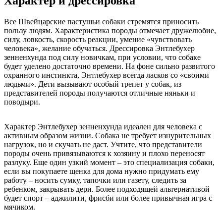
Характер и дрессировка
Все Швейцарские пастушьи собаки стремятся приносить
пользу людям. Характеристика породы отмечает дружелюбие,
силу, ловкость, скорость реакции, умение «чувствовать
человека», желание обучаться. Дрессировка Энтлебухер
зенненхунда под силу новичкам, при условии, что собаке
будет уделено достаточно времени. На фоне сильно развитого
охранного инстинкта, Энтлебухер всегда ласков со «своими
людьми». Дети вызывают особый трепет у собак, из
представителей породы получаются отличные няньки и
поводыри.
Характер Энтлебухер зенненхунда идеален для человека с
активным образом жизни. Собака не требует изнурительных
нагрузок, но и скучать не даст. Учтите, что представители
породы очень привязываются к хозяину и плохо переносят
разлуку. Еще один узкий момент – это специализация собаки,
если вы покупаете щенка для дома нужно придумать ему
работу – носить сумку, тапочки или газету, следить за
ребенком, закрывать дери. Более подходящей альтернативой
будет спорт – аджилити, фрисби или более привычная игра с
мячиком.