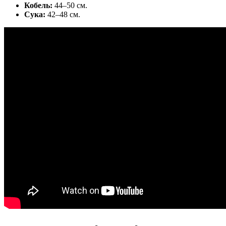
Кобель:
44–50 см.
Сука:
42–48 см.