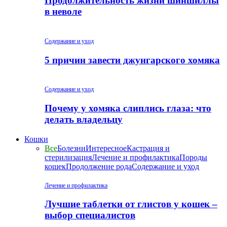
Продолжительность жизни шиншиллы
в неволе
Содержание и уход
5 причин завести джунгарского хомяка
Содержание и уход
Почему у хомяка слиплись глаза: что
делать владельцу
Кошки
Все
Болезни
Интересное
Кастрация и
стерилизация
Лечение и профилактика
Породы
кошек
Продолжение рода
Содержание и уход
Лечение и профилактика
Лучшие таблетки от глистов у кошек –
выбор специалистов