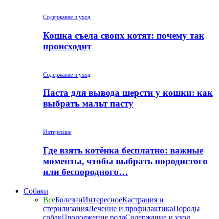
Содержание и уход
Кошка съела своих котят: почему так
происходит
Содержание и уход
Паста для вывода шерсти у кошки: как
выбрать мальт пасту
Интересное
Где взять котёнка бесплатно: важные
моменты, чтобы выбрать породистого
или беспородного…
Собаки
Все
Болезни
Интересное
Кастрация и
стерилизация
Лечение и профилактика
Породы
собак
Продолжение рода
Содержание и уход