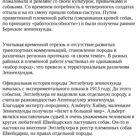
пожаловали и римляне со своей культурой, привычками и
собаками. Со временем потребность в четвероногих солдатах
отпала и на их смену пришли собаки-пастухи. Путем
примитивной племенной работы (смешивания кровей собак,
по принципу «работоспособности») и были получены ранние
Бернские зенненхунды.
Учитывая временной отрезок и отсутствие развитых
транспортных коммуникаций, становление породы в
различных регионах протекало «в своем темпе». В разных
районах в племенной работе участвовал не одинаковый
«набор пород», что привело к территориальным различиям
Зенненхундов.
Официальная история породы Энтлебухер зенненхунда
началась с экспериментального показа в 1913 году. До этого
события, Энтлебухера не выделяли как отдельную породу, а
считали разновидностью Аппенцеллер зенненхунда.
Благодаря эксперту-породнику, Альберту Хайму, маленькие
Зенненхунды получили «билет в большой мир». Альберт
являлся выставочным судьей и очень уважаемым человеком в
кругах любителей Швейцарских пастушьих собак. Он-то и
настоял на внесении Энтлебухера в реестр племенных собак
Швейцарии, на правах отдельной породы.