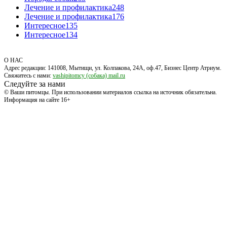
Лечение и профилактика
248
Лечение и профилактика
176
Интересное
135
Интересное
134
О НАС
Адрес редакции: 141008, Мытищи, ул. Колпакова, 24А, оф.47, Бизнес Центр Атриум.
Свяжитесь с нами:
vashipitomcy (собака) mail.ru
Следуйте за нами
© Ваши питомцы. При использовании материалов ссылка на источник обязательна.
Информация на сайте 16+