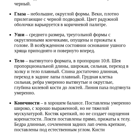
черный.
Глаза
– небольшие, округлой формы. Веки, плотно
прилегающие с черной подводкой. Цвет радужной
оболочки варьируется в коричневой палитре.
Уши
– среднего размера, треугольной формы с
округленными кончиками, опущены и прижаты к
голове. В возбужденном состоянии основание ушного
хряща приподнято и повернуто вперед.
Тело
– вытянутого формата, в пропорции 10:8. Шея
пропорциональной длины, широкая, сильная, переход в
холку и тело плавный. Спина достаточно длинная,
переход в задние лапы плавный. Грудная клетка
сильная, ребра умеренно вытянутые и округлые,
глубина килевой кости до локтей. Линия паха подтянута
умеренно.
Конечности
– в хорошем балансе. Поставлены умеренно
широко, с хорошо выраженной, но не тяжелой
мускулатурой. Костяк крепкий, но не создает ощущения
коренастости. Локти поставлены прямо, прижаты к телу.
Бедра длинные, сочленения задних лап очень крепкие,
поставлены под естественным углом. Кисти