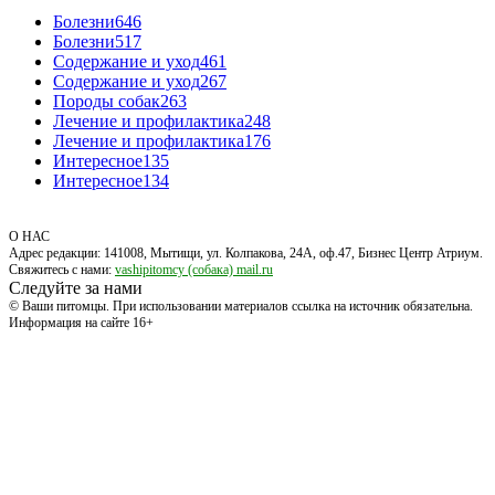
Болезни
646
Болезни
517
Содержание и уход
461
Содержание и уход
267
Породы собак
263
Лечение и профилактика
248
Лечение и профилактика
176
Интересное
135
Интересное
134
О НАС
Адрес редакции: 141008, Мытищи, ул. Колпакова, 24А, оф.47, Бизнес Центр Атриум.
Свяжитесь с нами:
vashipitomcy (собака) mail.ru
Следуйте за нами
© Ваши питомцы. При использовании материалов ссылка на источник обязательна.
Информация на сайте 16+