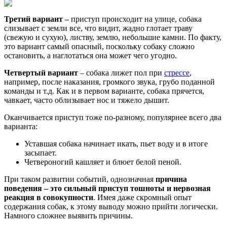
Третий вариант –
приступ происходит на улице, собака
слизывает с земли все, что видит, жадно глотает траву
(свежую и сухую), листву, землю, небольшие камни. По факту,
это вариант самый опасный, поскольку собаку сложно
остановить, а наглотаться она может чего угодно.
Четвертый вариант
– собака лижет пол при
стрессе
,
например, после наказания, громкого звука, грубо поданной
команды и т.д. Как и в первом варианте, собака прячется,
чавкает, часто облизывает нос и тяжело дышит.
Оканчивается приступ тоже по-разному, популярнее всего два
варианта:
Уставшая собака начинает икать, пьет воду и в итоге
засыпает.
Четвероногий кашляет и блюет белой пеной.
При таком развитии событий, однозначная
причина
поведения – это сильный приступ тошноты и нервозная
реакция в совокупности
. Имея даже скромный опыт
содержания собак, к этому выводу можно прийти логически.
Намного сложнее выявить причины.