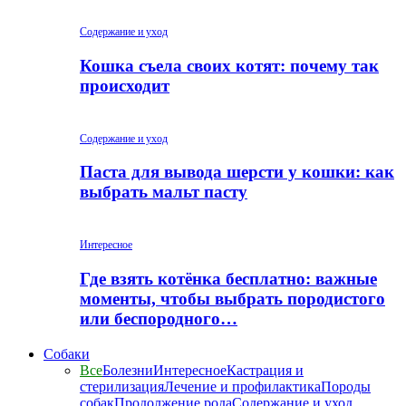
Содержание и уход
Кошка съела своих котят: почему так
происходит
Содержание и уход
Паста для вывода шерсти у кошки: как
выбрать мальт пасту
Интересное
Где взять котёнка бесплатно: важные
моменты, чтобы выбрать породистого
или беспородного…
Собаки
Все
Болезни
Интересное
Кастрация и
стерилизация
Лечение и профилактика
Породы
собак
Продолжение рода
Содержание и уход