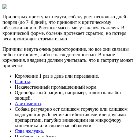
При острых приступах недуга, собаку рвет несколько дней
подряд (до 7–8 дней), что приводит к критическому
обезвоживанию. Рвотные массы могут включать желчь. В
хронической форме, болезнь протекает скрытно, но потеря
веса происходит стремительно.
Причины недуга очень разносторонние, но все они связаны
либо с питанием, либо с наследственностью. В плане
кормления, владелец должен учитывать, что к гастриту может
привести:
Кормление 1 раз в день или переедание.
Глисты
.
Некачественный промышленный корм.
Однообразный рацион, например, только каша без
овощей.
Авитаминоз
.
Собака регулярно ест слишком горячую или слишком
ходовую пищу.Лечение антибиотиками или другими
препаратами, пагубно влияющими на микрофлору
кишечника или слизистые оболочки.
Язва желудка
.
Проблемы с зубами.