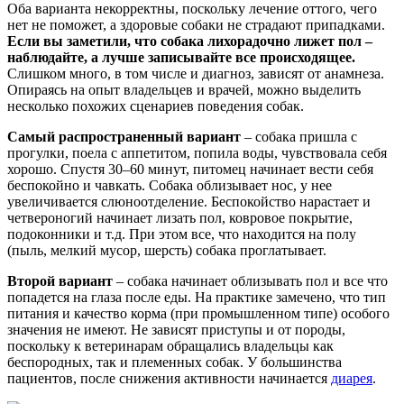
Оба варианта некорректны, поскольку лечение оттого, чего
нет не поможет, а здоровые собаки не страдают припадками.
Если вы заметили, что собака лихорадочно лижет пол –
наблюдайте, а лучше записывайте все происходящее.
Слишком много, в том числе и диагноз, зависят от анамнеза.
Опираясь на опыт владельцев и врачей, можно выделить
несколько похожих сценариев поведения собак.
Самый распространенный вариант
– собака пришла с
прогулки, поела с аппетитом, попила воды, чувствовала себя
хорошо. Спустя 30–60 минут, питомец начинает вести себя
беспокойно и чавкать. Собака облизывает нос, у нее
увеличивается слюноотделение. Беспокойство нарастает и
четвероногий начинает лизать пол, ковровое покрытие,
подоконники и т.д. При этом все, что находится на полу
(пыль, мелкий мусор, шерсть) собака проглатывает.
Второй вариант
– собака начинает облизывать пол и все что
попадется на глаза после еды. На практике замечено, что тип
питания и качество корма (при промышленном типе) особого
значения не имеют. Не зависят приступы и от породы,
поскольку к ветеринарам обращались владельцы как
беспородных, так и племенных собак. У большинства
пациентов, после снижения активности начинается
диарея
.