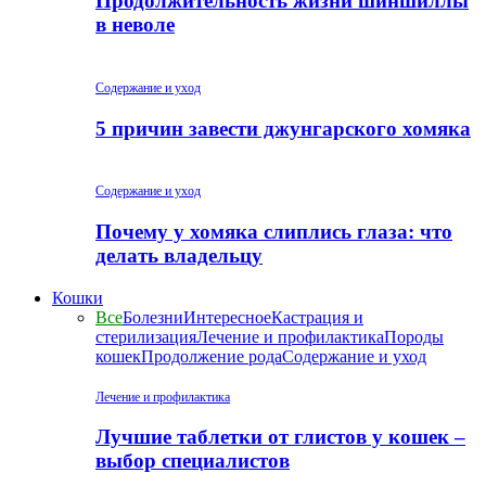
Продолжительность жизни шиншиллы
в неволе
Содержание и уход
5 причин завести джунгарского хомяка
Содержание и уход
Почему у хомяка слиплись глаза: что
делать владельцу
Кошки
Все
Болезни
Интересное
Кастрация и
стерилизация
Лечение и профилактика
Породы
кошек
Продолжение рода
Содержание и уход
Лечение и профилактика
Лучшие таблетки от глистов у кошек –
выбор специалистов