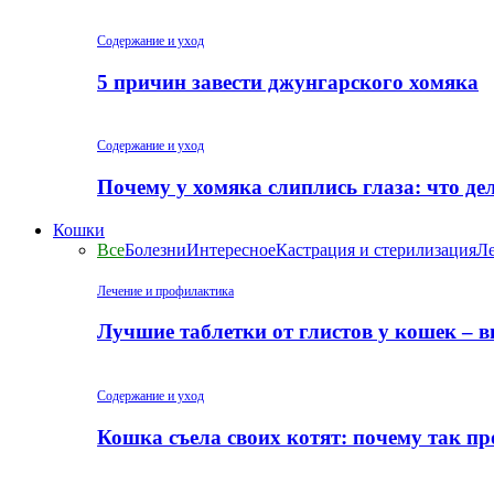
Содержание и уход
5 причин завести джунгарского хомяка
Содержание и уход
Почему у хомяка слиплись глаза: что де
Кошки
Все
Болезни
Интересное
Кастрация и стерилизация
Ле
Лечение и профилактика
Лучшие таблетки от глистов у кошек – 
Содержание и уход
Кошка съела своих котят: почему так пр