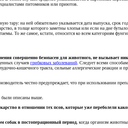
пециалистами питомников или приютов.
ю тару: на ней обязательно указывается дата выпуска, срок год
арство, в толще которого заметны хлопья или если на дне бутыло
аемы. То же самое, кстати, относится ко всем категориям фунг
нения совершенно безопасен для животного, не вызывает ник
щенных случаев
грибковых заболеваний
. Следует всеми способам
удочно-кишечного тракта, сильные аллергические реакции и пр
оизводитель честно предупреждает, что при использовании пре
о были описаны выше.
екарство в отношении тех псов, которые уже переболели как
ом собак в постоперационный период
, когда организм животны