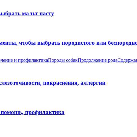
выбрать мальт пасту
оменты, чтобы выбрать породистого или беспород
чение и профилактика
Породы собак
Продолжение рода
Содержан
 слезоточивости, покраснения, аллергии
я помощь, профилактика