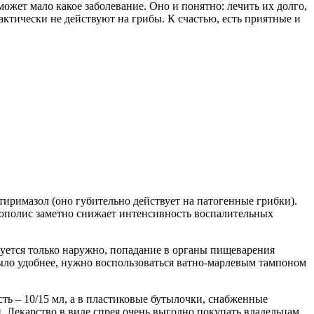
ожет мало какое заболевание. Оно и понятно: лечить их долго,
актически не действуют на грибы. К счастью, есть приятные и
тиримазол (оно губительно действует на патогенные грибки).
 прополис заметно снижает интенсивность воспалительных
зуется только наружно, попадание в органы пищеварения
было удобнее, нужно воспользоваться ватно-марлевым тампоном
ть – 10/15 мл, а в пластиковые бутылочки, снабженные
и. Лекарство в виде спрея очень выгодно покупать владельцам