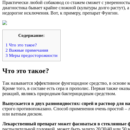
Практически любой собаковод со стажем сможет с уверенностью
диагностика бывает крайне сложной (культуры долго растут), а
недорогие исключения. Вот, к примеру, препарат Фунгин.
Содержание:
1
Что это такое?
2
Важные примечания
3
Меры предосторожности
Что это такое?
Так называется эффективное фунгицидное средство, в основе к
Кроме того, в составе есть сера и прополис. Первая также ок
реакций, являясь природным бактерицидным средством.
Выпускается в двух разновидностях: спрей и раствор для н
строго противопоказано. Способ применения очень простой – л
или ватным диском.
Лекарственный препарат может фасоваться в стеклянные 
распылительной головкой, может быть залито 20/30/40 или 50 