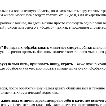
олько на воспаленную область, но и захватывать пару сантимет
 живой массы пса следует тратить от 0,2 до 0,3 мл лекарственно
 рамках сложнее, но здесь можно просто соблюдать одно правило
ый покров животного в «болото», так как в последнем случае в
ом?
Во-первых,
обрабатывать животное следует, обязательно
нужно срочно промыть большим количеством теплого мыльного рас
рук) нельзя пить, принимать пищу, курить
. Также нужно храни
осле обработки) нужно изолировать минимум на сутки. Особенно
оря, после обработки ему нельзя давать облизываться в течение
применять хирургический воротник.
 животных отлично зарекомендовал себя в качестве вспомога
окую цену, которая также обуславливает его популярность сре