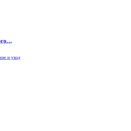
ного…
ие и уход