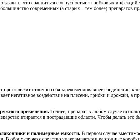
 заявить, что сравниться с «гнусностью» грибковых инфекций м
 большинство современных (а старых – тем более) препаратов пр
оторого лежит отлично себя зарекомендовавшее соединение, кло
азывает негативное воздействие на плесени, грибки и дрожжи, а
аружного применения.
Точнее, препарат в любом случае исполь
екарство втирается в пострадавшие области. Чтобы делать это 
флакончики и полимерные емкости.
В первом случае вместимос
мл. В обоих случаях средство упаковывается в картонные коробк