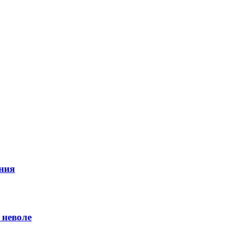
ния
 неволе