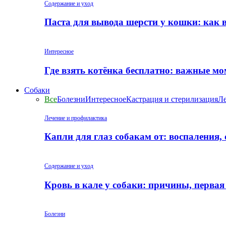
Содержание и уход
Паста для вывода шерсти у кошки: как 
Интересное
Где взять котёнка бесплатно: важные м
Собаки
Все
Болезни
Интересное
Кастрация и стерилизация
Ле
Лечение и профилактика
Капли для глаз собакам от: воспаления,
Содержание и уход
Кровь в кале у собаки: причины, перва
Болезни