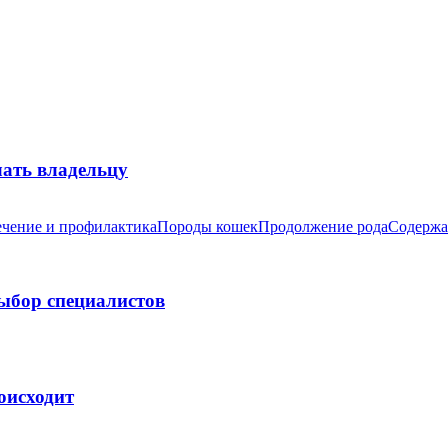
лать владельцу
чение и профилактика
Породы кошек
Продолжение рода
Содержа
выбор специалистов
оисходит