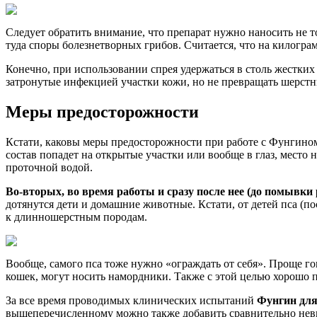
Следует обратить внимание, что препарат нужно наносить не т
туда споры болезнетворных грибов. Считается, что на килограмм
Конечно, при использовании спрея удержаться в столь жестких
затронутые инфекцией участки кожи, но не превращать шерстн
Меры предосторожности
Кстати, каковы меры предосторожности при работе с Фунгин
состав попадет на открытые участки или вообще в глаз, место 
проточной водой.
Во-вторых, во время работы и сразу после нее (до помывки 
дотянутся дети и домашние животные. Кстати, от детей пса (п
к длинношерстным породам.
Вообще, самого пса тоже нужно «ограждать от себя». Проще гов
кошек, могут носить намордники. Также с этой целью хорошо 
За все время проводимых клинических испытаний
Фунгин для
вышеперечисленному можно также добавить сравнительно невыс