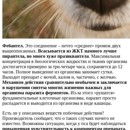
Фебантел.
Это соединение – нечто «среднее» промеж двух
вышеописанных.
Всасывается из ЖКТ намного лучше
пирантела, но много хуже празиквантела
. Максимальная
концентрация в биологических жидкостях и тканях организма
достигается примерно за три-четыре часа, сохраняется до 12
часов. Полное выведение из организма занимает сутки.
Выходит препарат с мочой, калом и, частично, с желчью.
Механизм действия сравнительно необычен и заключается
в нарушении синтеза многих жизненно важных для
организма паразита ферментов.
Из-за этого «рушатся»
фундаментальные клеточные организмы, паразит просто
распадается и выводится из организма в виде кашицы.
Есть ли у описанных веществ побочные действия?
Производитель сообщает, что о таких случаях ничего не
известно. Возможны ситуации, когда у пса будет наблюдаться
повышенная чувствительность к компонентам препарата.