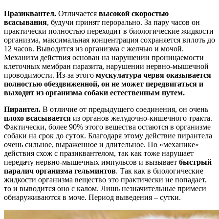
Празиквантел.
Отличается
высокой скоростью
всасывания
, будучи принят перорально. За пару часов он
практически полностью переходит в биологические жидкости
организма, максимальная концентрация сохраняется вплоть до
12 часов. Выводится из организма с желчью и мочой.
Механизм действия основан на нарушении проницаемости
клеточных мембран паразита, нарушении нервно-мышечной
проводимости. Из-за этого
мускулатура червя оказывается
полностью обездвиженной, он не может передвигаться и
выходит из организма собаки естественным путем.
Пирантел.
В отличие от предыдущего соединения, он очень
плохо всасывается
из органов желудочно-кишечного тракта.
Фактически, более 90% этого вещества остаются в организме
собаки на срок до суток. Благодаря этому действие пирантела
очень сильное, выраженное и длительное. По «механике»
действия схож с празиквантелом, так как тоже нарушает
передачу нервно-мышечных импульсов и вызывает
быстрый
паралич организма гельминтов
. Так как в биологические
жидкости организма вещество это практически не попадает,
то и выводится оно с калом. Лишь незначительные примеси
обнаруживаются в моче. Период выведения – сутки.