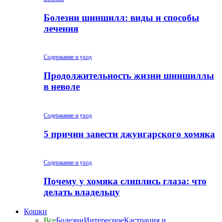
Болезни шиншилл: виды и способы
лечения
Содержание и уход
Продолжительность жизни шиншиллы
в неволе
Содержание и уход
5 причин завести джунгарского хомяка
Содержание и уход
Почему у хомяка слиплись глаза: что
делать владельцу
Кошки
Все
Болезни
Интересное
Кастрация и