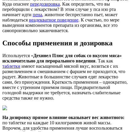
Куда опаснее
передозировка
. Как определить, что вы
переборщили с лекарством? В этом случае у пса изо рта
начинает идти
пена
, животное беспрестанно пьет, может
наблюдаться
неадекватное поведение
. К счастью, по мере
выведения компонентов препарата из организма, все это
самопроизвольно заканчивается.
Способы применения и дозировка
Используется «
Дехинел Плюс для собак со вкусом мяса»
исключительно для перорального введения
. Так как
таблетки
имеют насыщенный мясной вкус, возиться с их
размельчением и смешиванием с фаршем не приходится, что
радует. Животные в большинстве случаев едят лекарство
сами, без принуждения. Краткость применения – однократно,
вместе с утренним приемом пищи. Предварительной
голодной выдержки не требуется, назначать слабительные
средства также не нужно.
На дозировку прямое влияние оказывает вес животного:
по таблетке на каждые 10 килограммов живой массы.
Впрочем, для удобства применения лучше воспользоваться