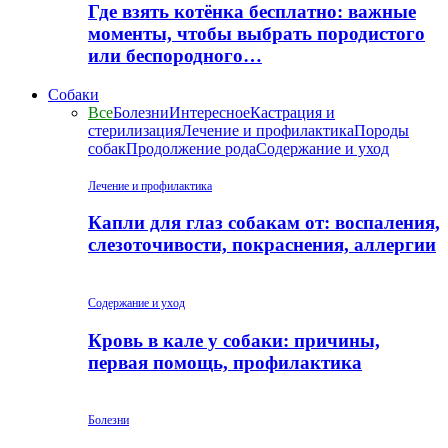
Где взять котёнка бесплатно: важные
моменты, чтобы выбрать породистого
или беспородного…
Собаки
Все
Болезни
Интересное
Кастрация и
стерилизация
Лечение и профилактика
Породы
собак
Продолжение рода
Содержание и уход
Лечение и профилактика
Капли для глаз собакам от: воспаления,
слезоточивости, покраснения, аллергии
Содержание и уход
Кровь в кале у собаки: причины,
первая помощь, профилактика
Болезни