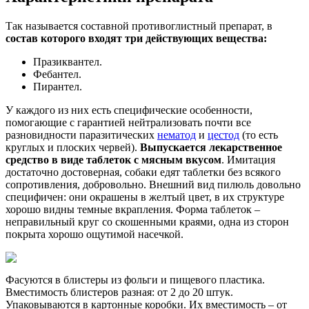
Так называется составной противоглистный препарат, в
состав которого входят три действующих вещества:
Празиквантел.
Фебантел.
Пирантел.
У каждого из них есть специфические особенности,
помогающие с гарантией нейтрализовать почти все
разновидности паразитических
нематод
и
цестод
(то есть
круглых и плоских червей).
Выпускается лекарственное
средство в виде
таблеток с мясным вкусом
. Имитация
достаточно достоверная, собаки едят таблетки без всякого
сопротивления, добровольно. Внешний вид пилюль довольно
специфичен: они окрашены в желтый цвет, в их структуре
хорошо видны темные вкрапления. Форма таблеток –
неправильный круг со скошенными краями, одна из сторон
покрыта хорошо ощутимой насечкой.
Фасуются в блистеры из фольги и пищевого пластика.
Вместимость блистеров разная: от 2 до 20 штук.
Упаковываются в картонные коробки. Их вместимость – от