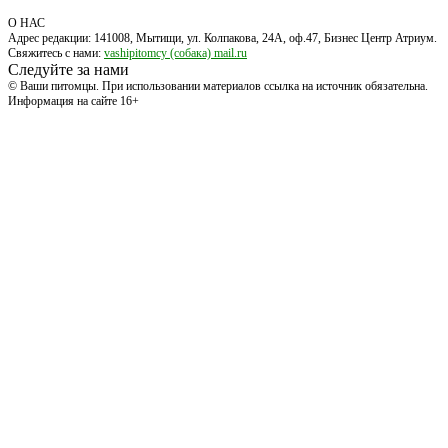
О НАС
Адрес редакции: 141008, Мытищи, ул. Колпакова, 24А, оф.47, Бизнес Центр Атриум.
Свяжитесь с нами:
vashipitomcy (собака) mail.ru
Следуйте за нами
© Ваши питомцы. При использовании материалов ссылка на источник обязательна.
Информация на сайте 16+