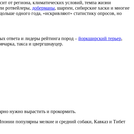
сит от региона, климатических условий, темпа жизни
ли ротвейлеры,
доберманы
, шарпеи, сибирские хаски и многие
 дольше одного года, «искривляют» статистику опросов, но
ых ответа и лидеры рейтинга пород –
йоркширский терьер
,
вчарка, такса и цвергшнауцер.
арно нужно вырастить и прокормить.
Японии популярны мелкие и средний собаки, Кавказ и Тибет