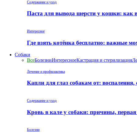
Содержание и уход
Паста для вывода шерсти у кошки: как 
Интересное
Где взять котёнка бесплатно: важные м
Собаки
Все
Болезни
Интересное
Кастрация и стерилизация
Ле
Лечение и профилактика
Капли для глаз собакам от: воспаления,
Содержание и уход
Кровь в кале у собаки: причины, перва
Болезни