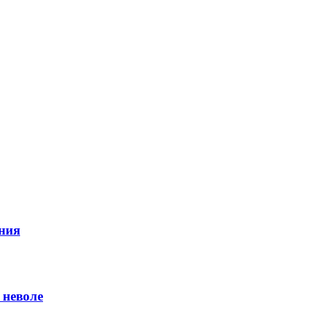
ния
 неволе