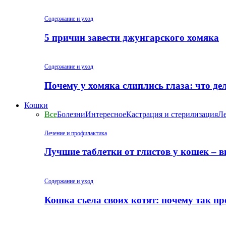
Содержание и уход
5 причин завести джунгарского хомяка
Содержание и уход
Почему у хомяка слиплись глаза: что де
Кошки
Все
Болезни
Интересное
Кастрация и стерилизация
Ле
Лечение и профилактика
Лучшие таблетки от глистов у кошек – 
Содержание и уход
Кошка съела своих котят: почему так пр