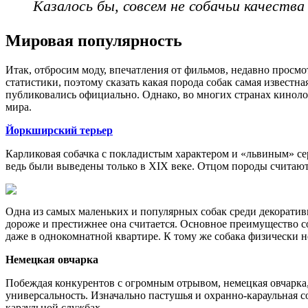
Казалось бы, совсем не собачьи качества
Мировая популярность
Итак, отбросим моду, впечатления от фильмов, недавно просм
статистики, поэтому сказать какая порода собак самая извест
публиковались официально. Однако, во многих странах киноло
мира.
Йоркширский терьер
Карликовая собачка с покладистым характером и «львиным» се
ведь были выведены только в XIX веке. Отцом породы считают 
Одна из самых маленьких и популярных собак среди декоратив
дороже и престижнее она считается. Основное преимущество с
даже в однокомнатной квартире. К тому же собака физически н
Немецкая овчарка
Побеждая конкурентов с огромным отрывом, немецкая овчарка,
универсальность. Изначально пастушья и охранно-караульная с
караульной службах.