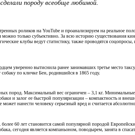
 сделали породу всеобще любимой.
отренных роликов на YouTube и проанализируем на реальное по
ная можно только субъективно. За всю историю существования к
гические клубы ведут статистику, также проводятся соцопросы,
рдцем уверенно вытиснила ранее занимавших третье место таксу
собаку по кличке Бен, родившийся в 1865 году.
ных пород. Максимальный вес ограничен – 3,1 кг. Минимальные
обаки и залог ее быстрой популяризации – компактность и внеш
е может нанести человеку серьезный вред и считается абсолютно
 более 60 лет становится самой популярной породой Европейск
обака, сегодня является компаньоном, поводырем, занята в спас