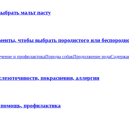
выбрать мальт пасту
оменты, чтобы выбрать породистого или беспород
чение и профилактика
Породы собак
Продолжение рода
Содержан
 слезоточивости, покраснения, аллергии
я помощь, профилактика