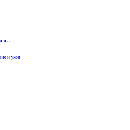
ного…
ие и уход