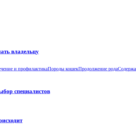
лать владельцу
чение и профилактика
Породы кошек
Продолжение рода
Содержа
выбор специалистов
оисходит