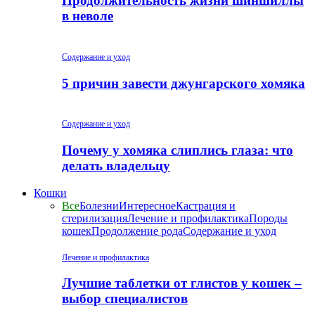
Продолжительность жизни шиншиллы
в неволе
Содержание и уход
5 причин завести джунгарского хомяка
Содержание и уход
Почему у хомяка слиплись глаза: что
делать владельцу
Кошки
Все
Болезни
Интересное
Кастрация и
стерилизация
Лечение и профилактика
Породы
кошек
Продолжение рода
Содержание и уход
Лечение и профилактика
Лучшие таблетки от глистов у кошек –
выбор специалистов