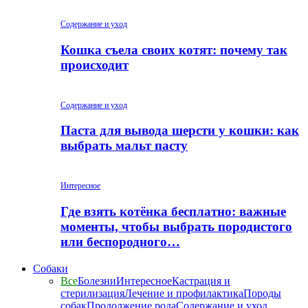
Содержание и уход
Кошка съела своих котят: почему так
происходит
Содержание и уход
Паста для вывода шерсти у кошки: как
выбрать мальт пасту
Интересное
Где взять котёнка бесплатно: важные
моменты, чтобы выбрать породистого
или беспородного…
Собаки
Все
Болезни
Интересное
Кастрация и
стерилизация
Лечение и профилактика
Породы
собак
Продолжение рода
Содержание и уход