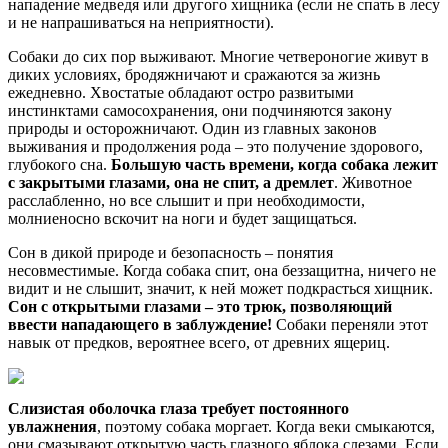
нападение медведя или другого хищника (если не спать в лесу
и не напрашиваться на неприятности).
Собаки до сих пор выживают. Многие четвероногие живут в
диких условиях, бродяжничают и сражаются за жизнь
ежедневно. Хвостатые обладают остро развитыми
инстинктами самосохранения, они подчиняются закону
природы и осторожничают. Один из главных законов
выживания и продолжения рода – это получение здорового,
глубокого сна.
Большую часть времени,
когда собака лежит
с закрытыми глазами, она не спит, а дремлет
. Животное
расслабленно, но все слышит и при необходимости,
молниеносно вскочит на ноги и будет защищаться.
Сон в дикой природе и безопасность – понятия
несовместимые. Когда собака спит, она беззащитна, ничего не
видит и не слышит, значит, к ней может подкрасться хищник.
Сон с открытыми глазами – это трюк, позволяющий
ввести нападающего в заблуждение!
Собаки переняли этот
навык от предков, вероятнее всего, от древних ящериц.
Слизистая оболочка глаза требует постоянного
увлажнения
, поэтому собака моргает. Когда веки смыкаются,
они смазывают открытую часть глазного яблока слезами. Если