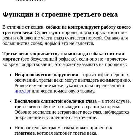
Функции и строение третьего века
В отличие от кошек,
собаки не контролируют работу своего
третьего века
. Существуют породы, для которых отвисшие
веки и обнажение части глаза считается нормой. Однако для
большинства собак, нормой это не является.
Третье веко закрывается, только когда собака спит или
моргает
(это безусловный рефлекс), если оно не «прячется»
во время бодрствования, это может указывать на проблемы:
Неврологические нарушения
– при атрофии нервных
окончаний, третьи веки могут выглядеть асимметрично.
Резкое изменение может указывать на перенесенный
инсульт
или черепно-мозговую травму.
Воспаление слизистой оболочки глаза
– в этом случае,
третье веко набухает и выходит за границы нормы.
Обычно воспаление затрагивает весь глаз, наблюдается
покраснение и усиленное слезотечение.
Незначительная травма глаза может привести к
гематоме
, которая затронет третье века.