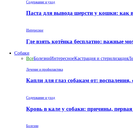
Содержание и уход
Паста для вывода шерсти у кошки: как 
Интересное
Где взять котёнка бесплатно: важные м
Собаки
Все
Болезни
Интересное
Кастрация и стерилизация
Ле
Лечение и профилактика
Капли для глаз собакам от: воспаления,
Содержание и уход
Кровь в кале у собаки: причины, перва
Болезни