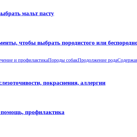
выбрать мальт пасту
оменты, чтобы выбрать породистого или беспород
чение и профилактика
Породы собак
Продолжение рода
Содержан
 слезоточивости, покраснения, аллергии
я помощь, профилактика