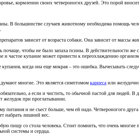
оровье, кормлении своих четвероногих друзей. Это порой вносит
раны. В большинстве случаев животному необходима помощь чел
.
епаратов зависит от возраста собаки. Она зависит от массы жи
 почаще, чтобы не было запаха псины. В действительности же со
ное и частое купание может привести к переохлаждению органи
упания, когда она еще мокрая – это ошибка. Вычесывать следует
ак думают многие. Это является симптомом
кариеса
или желудочно
обязательно, а если и чистить, то обычной пастой для людей. В
ет желудок при проглатывании.
му питания и не съест больше, чем ей надо. Четвероногого дру
ет набрать лишний вес.
ую пищу со стола человека. Стоит помнить, что очень многие пр
ной системы и сердца.