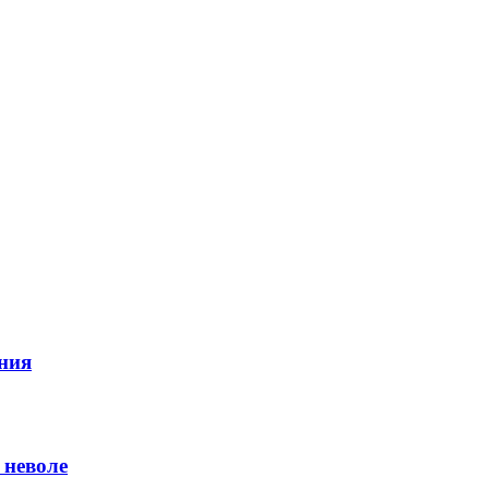
ния
 неволе