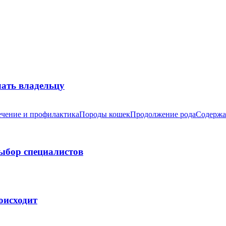
лать владельцу
чение и профилактика
Породы кошек
Продолжение рода
Содержа
выбор специалистов
оисходит