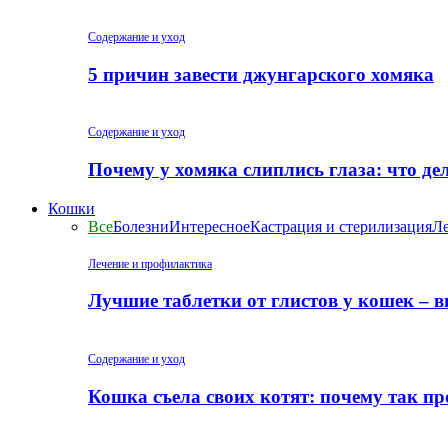
Содержание и уход
5 причин завести джунгарского хомяка
Содержание и уход
Почему у хомяка слиплись глаза: что де
Кошки
Все
Болезни
Интересное
Кастрация и стерилизация
Ле
Лечение и профилактика
Лучшие таблетки от глистов у кошек – 
Содержание и уход
Кошка съела своих котят: почему так пр