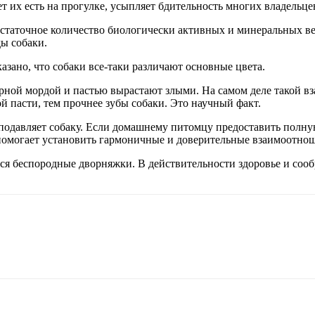
ет их есть на прогулке, усыпляет бдительность многих владельце
остаточное количество биологически активных и минеральных ве
ды собаки.
азано, что собаки все-таки различают основные цвета.
рной мордой и пастью вырастают злыми. На самом деле такой вз
ой пасти, тем прочнее зубы собаки. Это научный факт.
 подавляет собаку. Если домашнему питомцу предоставить полную
омогает установить гармоничные и доверительные взаимоотнош
я беспородные дворняжки. В действительности здоровье и сооб