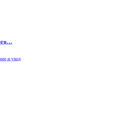
ного…
ие и уход