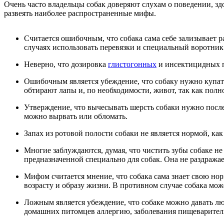
Очень часто владельцы собак доверяют слухам о поведении, зд
развеять наиболее распространенные мифы.
Считается ошибочным, что собака сама себе зализывает 
случаях использовать перевязки и специальный воротник
Неверно, что дозировка
глистогонных
и инсектицидных пр
Ошибочным является убеждение, что собаку нужно купать
обтирают лапы и, по необходимости, живот, так как пол
Утверждение, что вычесывать шерсть собаки нужно после к
можно вырвать или обломать.
Запах из ротовой полости собаки не является нормой, к
Многие заблуждаются, думая, что чистить зубы собаке не 
предназначенной специально для собак. Она не раздража
Мифом считается мнение, что собака сама знает свою нор
возрасту и образу жизни. В противном случае собака мож
Ложным является убеждение, что собаке можно давать люб
домашних питомцев аллергию, заболевания пищеваритель