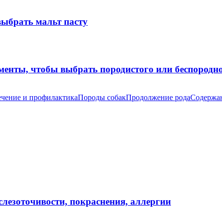
выбрать мальт пасту
оменты, чтобы выбрать породистого или беспород
чение и профилактика
Породы собак
Продолжение рода
Содержан
 слезоточивости, покраснения, аллергии