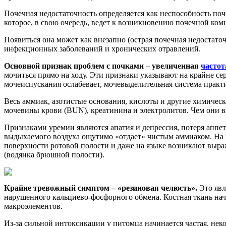
Почечная недостаточность определяется как неспособность по
которое, в свою очередь, ведет к возникновению почечной ком
Появиться она может как внезапно (острая почечная недостаточ
инфекционных заболеваний и хронических отравлений.
Основной признак проблем с почками – увеличенная
частот
мочиться прямо на ходу. Эти признаки указывают на крайне с
мочеиспускания ослабевает, мочевыделительная система практи
Весь аммиак, азотистые основания, кислоты и другие химическ
мочевины крови (BUN), креатинина и электролитов. Чем они в
Признаками уремии являются апатия и депрессия, потеря аппет
выдыхаемого воздуха ощутимо «отдает» чистым аммиаком. На э
поверхности ротовой полости и даже на языке возникают выра
(водянка брюшной полости).
Крайне тревожный симптом – «резиновая челюсть».
Это явл
нарушенного кальциево-фосфорного обмена. Костная ткань нач
макроэлементов.
Из-за сильной интоксикации у питомца начинается частая, не