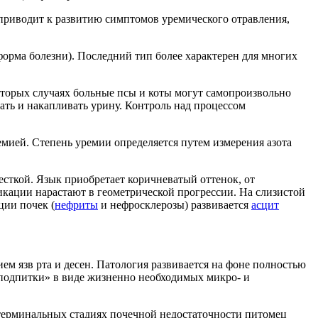
 приводит к развитию симптомов уремического отравления,
 форма болезни). Последний тип более характерен для многих
оторых случаях больные псы и коты могут самопроизвольно
ать и накапливать урину. Контроль над процессом
емией. Степень уремии определяется путем измерения азота
есткой. Язык приобретает коричневатый оттенок, от
икации нарастают в геометрической прогрессии. На слизистой
ции почек (
нефриты
и нефросклерозы) развивается
асцит
ем язв рта и десен. Патология развивается на фоне полностью
«подпитки» в виде жизненно необходимых микро- и
 терминальных стадиях почечной недостаточности питомец