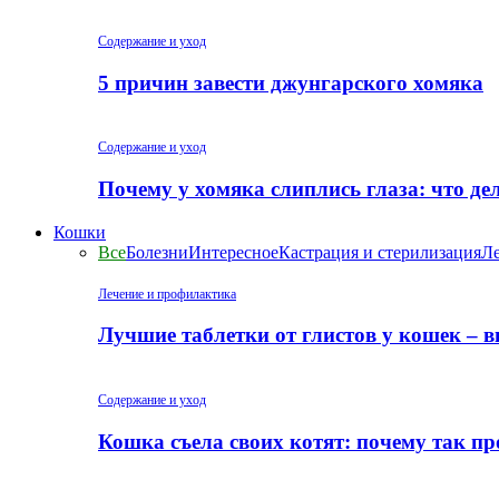
Содержание и уход
5 причин завести джунгарского хомяка
Содержание и уход
Почему у хомяка слиплись глаза: что де
Кошки
Все
Болезни
Интересное
Кастрация и стерилизация
Ле
Лечение и профилактика
Лучшие таблетки от глистов у кошек – 
Содержание и уход
Кошка съела своих котят: почему так пр