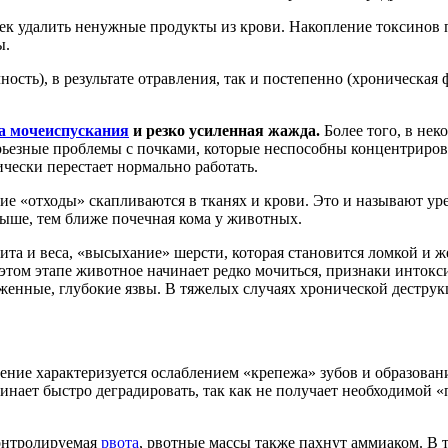
чек удалить ненужные продукты из крови. Накопление токсинов
ы.
ность), в результате отравления, так и постепенно (хроническая
а мочеиспускания
и резко усиленная жажда.
Более того, в нек
ерьезные проблемы с почками, которые неспособны концентриров
чески перестает нормально работать.
ие «отходы» скапливаются в тканях и крови. Это и называют ур
ыше, тем ближе почечная кома у животных.
ита и веса, «высыхание» шерсти, которая становится ломкой и ж
том этапе животное начинает редко мочиться, признаки интокс
женные, глубокие язвы. В тяжелых случаях хронической деструк
ение характеризуется ослаблением «крепежа» зубов и образовани
инает быстро деградировать, так как не получает необходимой 
контролируемая
рвота
, рвотные массы также пахнут аммиаком. В