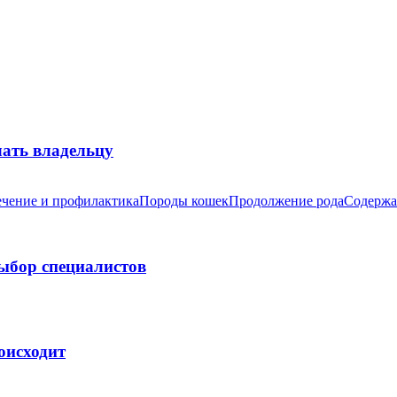
лать владельцу
чение и профилактика
Породы кошек
Продолжение рода
Содержа
выбор специалистов
оисходит