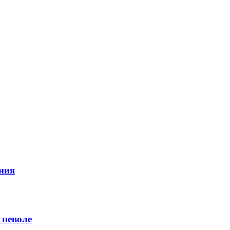
ния
 неволе