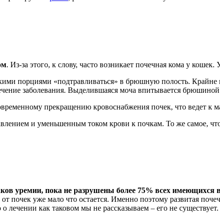
ом
. Из-за этого, к слову, часто возникает почечная кома у кошек.
лкими порциями «подтравливаться» в брюшную полость. Крайне н
течение заболевания. Выделившаяся моча впитывается брюшиной
овременному прекращению кровоснабжения почек, что ведет к 
лением и уменьшенным током крови к почкам. То же самое, что
ков уремии, пока не разрушены более 75% всех имеющихся в
, от почек уже мало что остается. Именно поэтому развитая поч
 о лечении как таковом мы не рассказываем – его не существуе