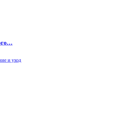
ного…
ие и уход