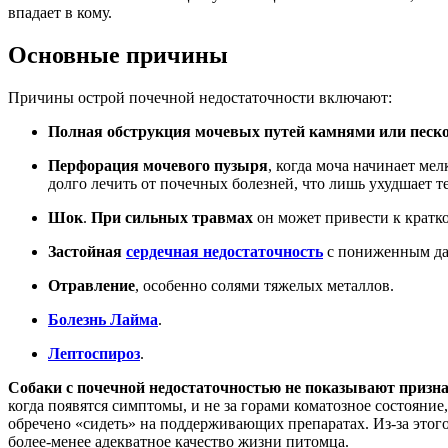
впадает в кому.
Основные причины
Причины острой почечной недостаточности включают:
Полная обструкция мочевых путей камнями или песк
Перфорация мочевого пузыря
, когда моча начинает ме
долго лечить от почечных болезней, что лишь ухудшает 
Шок
.
При сильных травмах
он может привести к кратк
Застойная
сердечная недостаточность
с пониженным дав
Отравление
, особенно солями тяжелых металлов.
Болезнь Лайма
.
Лептоспироз
.
Собаки с почечной недостаточностью не показывают призна
когда появятся симптомы, и не за горами коматозное состояние
обречено «сидеть» на поддерживающих препаратах. Из-за этого
более-менее адекватное качество жизни питомца.