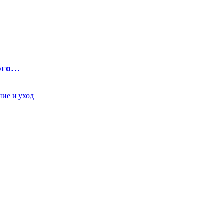
ного…
ие и уход