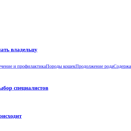
лать владельцу
чение и профилактика
Породы кошек
Продолжение рода
Содержа
выбор специалистов
оисходит