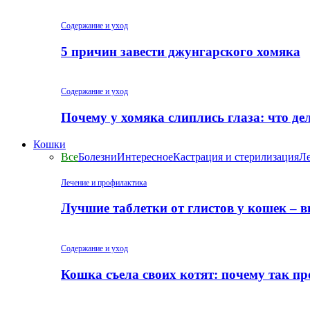
Содержание и уход
5 причин завести джунгарского хомяка
Содержание и уход
Почему у хомяка слиплись глаза: что де
Кошки
Все
Болезни
Интересное
Кастрация и стерилизация
Ле
Лечение и профилактика
Лучшие таблетки от глистов у кошек – 
Содержание и уход
Кошка съела своих котят: почему так пр