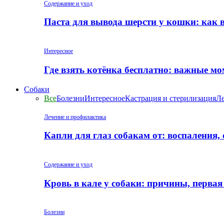
Содержание и уход
Паста для вывода шерсти у кошки: как 
Интересное
Где взять котёнка бесплатно: важные м
Собаки
Все
Болезни
Интересное
Кастрация и стерилизация
Ле
Лечение и профилактика
Капли для глаз собакам от: воспаления,
Содержание и уход
Кровь в кале у собаки: причины, перва
Болезни