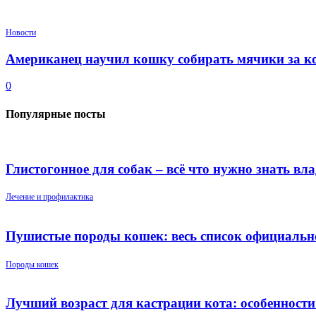
Новости
Американец научил кошку собирать мячики за к
0
Популярные посты
Глистогонное для собак – всё что нужно знать вл
Лечение и профилактика
Пушистые породы кошек: весь список официальн
Породы кошек
Лучший возраст для кастрации кота: особенност