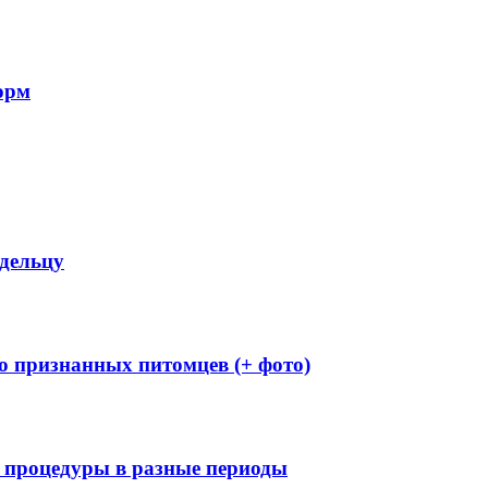
орм
адельцу
о признанных питомцев (+ фото)
и процедуры в разные периоды