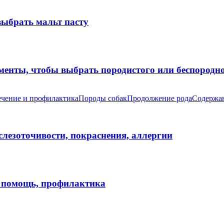
выбрать мальт пасту
оменты, чтобы выбрать породистого или беспород
чение и профилактика
Породы собак
Продолжение рода
Содержан
 слезоточивости, покраснения, аллергии
я помощь, профилактика