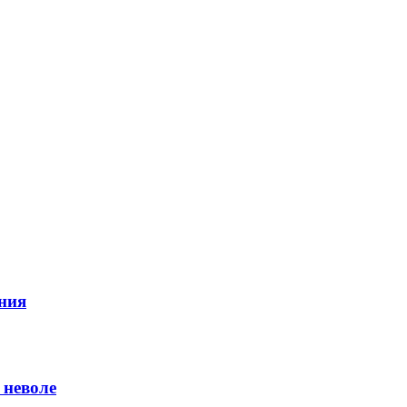
ния
 неволе