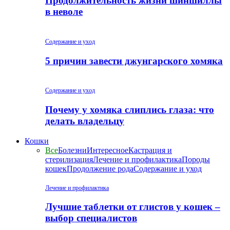
Продолжительность жизни шиншиллы
в неволе
Содержание и уход
5 причин завести джунгарского хомяка
Содержание и уход
Почему у хомяка слиплись глаза: что
делать владельцу
Кошки
Все
Болезни
Интересное
Кастрация и
стерилизация
Лечение и профилактика
Породы
кошек
Продолжение рода
Содержание и уход
Лечение и профилактика
Лучшие таблетки от глистов у кошек –
выбор специалистов