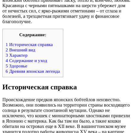
японский бобтейл принимает ласку, тепло и, конечно, любовь.
Красавица с черными пятнышками на шерсти убережет дом
от нечистых сил, с ярко-рыжими отметинами – от сглаза и
болезней, а трехцветная притягивает удачу и финансовое
благополучие.
Содержание:
1
Историческая справка
2
Внешний вид
3
Характер
4
Содержание и уход
5
Здоровье
6
Древняя японская легенда
Историческая справка
Происхождение предков японских бобтейлов неизвестно.
Возможно, они появились на территории страны восходящего
солнца в результате спонтанной мутации. Однако не
исключено, что кошек с миниатюрными хвостиками привезли
в Японию с материка. Как бы там ни было, а такие кошки
обитали на островах еще в XII веке. В вашингтонском музее
хранится полотно работы живописца XV века – на картине