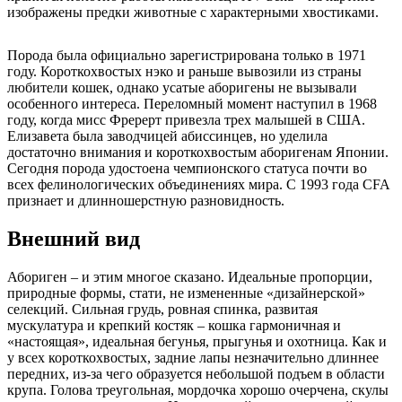
изображены предки животные с характерными хвостиками.
Порода была официально зарегистрирована только в 1971
году. Короткохвостых нэко и раньше вывозили из страны
любители кошек, однако усатые аборигены не вызывали
особенного интереса. Переломный момент наступил в 1968
году, когда мисс Фререрт привезла трех малышей в США.
Елизавета была заводчицей абиссинцев, но уделила
достаточно внимания и короткохвостым аборигенам Японии.
Сегодня порода удостоена чемпионского статуса почти во
всех фелинологических объединениях мира. С 1993 года CFA
признает и длинношерстную разновидность.
Внешний вид
Абориген – и этим многое сказано. Идеальные пропорции,
природные формы, стати, не измененные «дизайнерской»
селекций. Сильная грудь, ровная спинка, развитая
мускулатура и крепкий костяк – кошка гармоничная и
«настоящая», идеальная бегунья, прыгунья и охотница. Как и
у всех короткохвостых, задние лапы незначительно длиннее
передних, из-за чего образуется небольшой подъем в области
крупа. Голова треугольная, мордочка хорошо очерчена, скулы