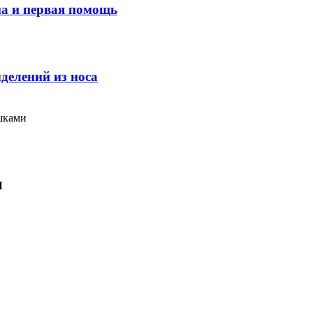
ма и первая помощь
делений из носа
ашками
и