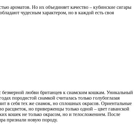
тью ароматов. Но их объединяет качество – кубинские сигары
обладают чудесным характером, но в каждой есть своя
се с безмерной любви британцев к сиамским кошкам. Уникальный
годах породистой сиамкой считалась только голубоглазая
ит в себя тех же сиамок, но сплошных окрасов. Ориентальные
во расцветок, но приверженцы только одной – цвет гаванской
ких кошек не только окрасом, но и телосложением. После
ира признали новую породу.