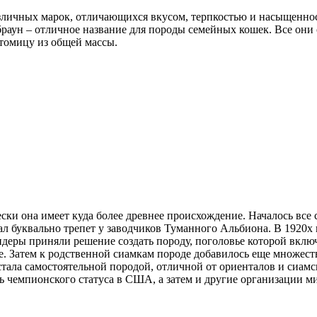
зличных марок, отличающихся вкусом, терпкостью и насыщеннос
раун – отличное название для породы семейных кошек. Все они 
итомицу из общей массы.
чески она имеет куда более древнее происхождение. Началось в
ал буквально трепет у заводчиков Туманного Альбиона. В 1920х 
деры приняли решение создать породу, поголовье которой включ
е. Затем к родственной сиамкам породе добавилось еще множест
стала самостоятельной породой, отличной от ориенталов и сиамс
сь чемпионского статуса в США, а затем и другие организации м