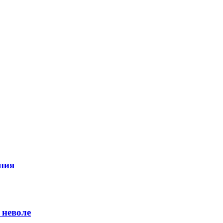
ния
 неволе