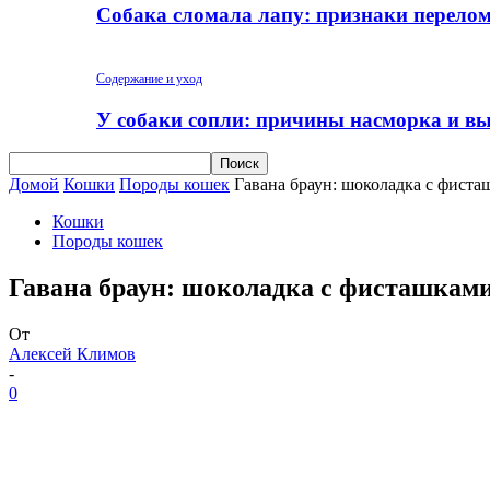
Собака сломала лапу: признаки перело
Содержание и уход
У собаки сопли: причины насморка и вы
Домой
Кошки
Породы кошек
Гавана браун: шоколадка с фист
Кошки
Породы кошек
Гавана браун: шоколадка с фисташкам
От
Алексей Климов
-
0