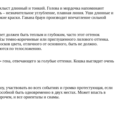
т-хлыст длинный и тонкий. Голова и мордочка напоминают
ь – незначительное углубление, плавная линия. Уши длинные и
кие краски. Гавана браун производит впечатление сильной
вет должен быть теплым и глубоким, часто этот оттенок
Усы темно-коричневые или приглушенного лилового оттенка.
сков цвета, отличного от основного, быть не должно.
аются по телосложению.
у» гена, отвечающего за голубые оттенки. Кошка выглядит очень
зу, участвовать во всех событиях и громко протестующая, если
особной быть одновременно в двух местах. Может впасть в
прочем, и все ориенталы и сиамы.