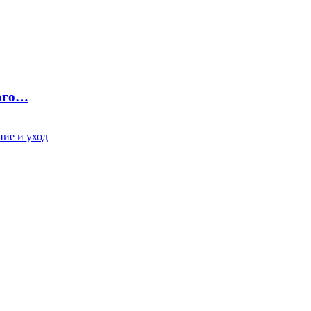
ного…
ие и уход