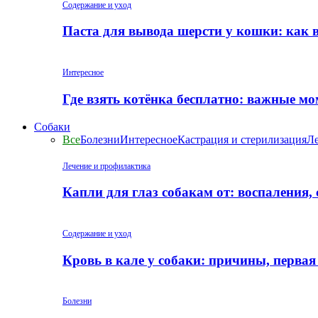
Содержание и уход
Паста для вывода шерсти у кошки: как 
Интересное
Где взять котёнка бесплатно: важные м
Собаки
Все
Болезни
Интересное
Кастрация и стерилизация
Ле
Лечение и профилактика
Капли для глаз собакам от: воспаления,
Содержание и уход
Кровь в кале у собаки: причины, перва
Болезни