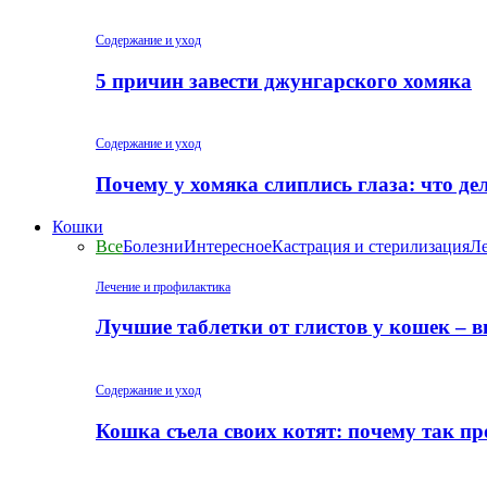
Содержание и уход
5 причин завести джунгарского хомяка
Содержание и уход
Почему у хомяка слиплись глаза: что де
Кошки
Все
Болезни
Интересное
Кастрация и стерилизация
Ле
Лечение и профилактика
Лучшие таблетки от глистов у кошек – 
Содержание и уход
Кошка съела своих котят: почему так пр