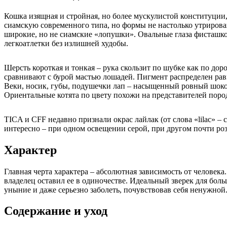
Кошка изящная и стройная, но более мускулистой конституции
сиамскую современного типа, но формы не настолько утрирова
широкие, но не сиамские «лопушки». Овальные глаза фисташко
легкоатлетки без излишней худобы.
Шерсть короткая и тонкая – рука скользит по шубке как по дор
сравнивают с бурой мастью лошадей. Пигмент распределен рав
Веки, носик, губы, подушечки лап – насыщенный ровный шокол
Ориентальные котята по цвету похожи на представителей пород
TICA и CFF недавно признали окрас лайлак (от слова «lilac» –
интересно – при одном освещении серой, при другом почти роз
Характер
Главная черта характера – абсолютная зависимость от человека
владелец оставил ее в одиночестве. Идеальный зверек для бол
уныние и даже серьезно заболеть, почувствовав себя ненужной.
Содержание и уход