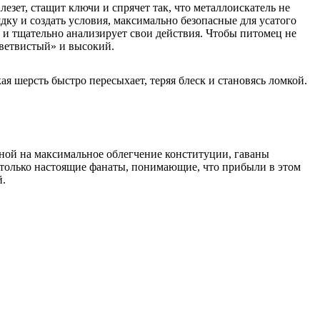
езет, стащит ключи и спрячет так, что металлоискатель не
дку и создать условия, максимально безопасные для усатого
е и тщательно анализирует свои действия. Чтобы питомец не
«ветвистый» и высокий.
ая шерсть быстро пересыхает, теряя блеск и становясь ломкой.
нной на максимальное облегчение конституции, гаваны
я только настоящие фанаты, понимающие, что прибыли в этом
й.