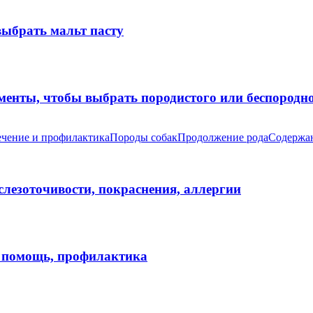
выбрать мальт пасту
оменты, чтобы выбрать породистого или беспород
чение и профилактика
Породы собак
Продолжение рода
Содержан
 слезоточивости, покраснения, аллергии
я помощь, профилактика