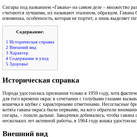
Сигары под названием «Гавана» на самом деле – множество ра
считаются лучшими, их называют эталоном, образцом. Гавана б
изюминка, особенность, которая не портит, а лишь выделяет п
Содержание:
1
Историческая справка
2
Внешний вид
3
Характер
4
Содержание и уход
5
Здоровье
Историческая справка
Порода удостоилась признания только в 1959 году, хотя факти
для того времени окрас в сочетании с голубыми глазами вызыв
кошечка в шубке с характерными отметинами. Несогласные бри
котята гавана окраса были первыми, на кого обратили внимани
сигары, – пошли дальше. Заводчики добивались, чтобы гавана 
нескольких лет активной работы, в 1964 году кошка удостоила
Внешний вид