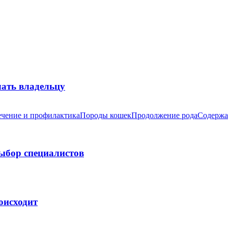
лать владельцу
чение и профилактика
Породы кошек
Продолжение рода
Содержа
выбор специалистов
оисходит