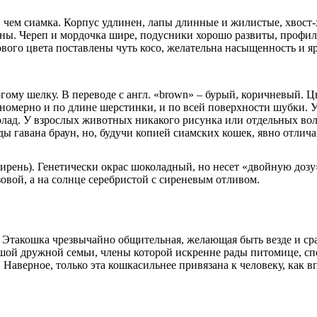
, чем сиамка. Корпус удлинен, лапы длинные и жилистые, хвос
ны. Череп и мордочка шире, подусники хорошо развиты, профил
вого цвета поставлены чуть косо, желательна насыщенность и яр
огому шелку. В переводе с англ. «brown» – бурый, коричневый. Ц
номерно и по длине шерстинки, и по всей поверхности шубки. 
ад. У взрослых животных никакого рисунка или отдельных воло
ы гавана браун, но, будучи копией сиамских кошек, явно отлич
 сирень). Генетически окрас шоколадный, но несет «двойную доз
овой, а на солнце серебристой с сиреневым отливом.
. Этакошка чрезвычайно общительная, желающая быть везде и сра
ьшой дружной семьи, члены которой искренне рады питомице, сп
 Наверное, только эта кошкасильнее привязана к человеку, как в