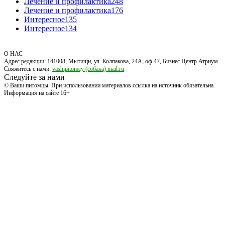
Лечение и профилактика
248
Лечение и профилактика
176
Интересное
135
Интересное
134
О НАС
Адрес редакции: 141008, Мытищи, ул. Колпакова, 24А, оф.47, Бизнес Центр Атриум.
Свяжитесь с нами:
vashipitomcy (собака) mail.ru
Следуйте за нами
© Ваши питомцы. При использовании материалов ссылка на источник обязательна.
Информация на сайте 16+