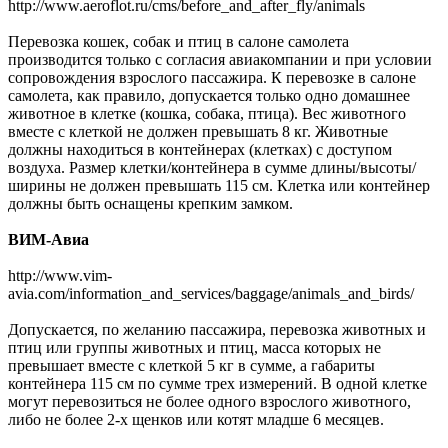
http://www.aeroflot.ru/cms/before_and_after_fly/animals
Перевозка кошек, собак и птиц в салоне самолета
производится только с согласия авиакомпании и при условии
сопровождения взрослого пассажира. К перевозке в салоне
самолета, как правило, допускается только одно домашнее
животное в клетке (кошка, собака, птица). Вес животного
вместе с клеткой не должен превышать 8 кг. Животные
должны находиться в контейнерах (клетках) с доступом
воздуха. Размер клетки/контейнера в сумме длины/высоты/
ширины не должен превышать 115 см. Клетка или контейнер
должны быть оснащены крепким замком.
ВИМ-Авиа
http://www.vim-
avia.com/information_and_services/baggage/animals_and_birds/
Допускается, по желанию пассажира, перевозка животных и
птиц или группы животных и птиц, масса которых не
превышает вместе с клеткой 5 кг в сумме, а габариты
контейнера 115 см по сумме трех измерений. В одной клетке
могут перевозиться не более одного взрослого животного,
либо не более 2-х щенков или котят младше 6 месяцев.