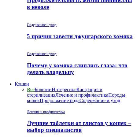
Продолжительность жизни шиншиллы
в неволе
Содержание и уход
5 причин завести джунгарского хомяка
Содержание и уход
Почему у хомяка слиплись глаза: что
делать владельцу
Кошки
Все
Болезни
Интересное
Кастрация и
стерилизация
Лечение и профилактика
Породы
кошек
Продолжение рода
Содержание и уход
Лечение и профилактика
Лучшие таблетки от глистов у кошек –
выбор специалистов