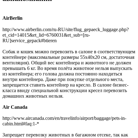
AirBerlin
http://www.airberlin.com/ru-RU/site/flug_gepaeck_luggage.php?
et_cid=14015&et_lid=6760031&et_sub=[ru-
RU]service_gepack#btieren
Собак и кошек можно перевозить в салоне в соответствующем
контейнере (максимальные размеры 55x40x20 см, достаточная
вентиляция). Общий вес контейнера и животного не должен
превышать 6 кг. Во время полёта животное нельзя выпускать
из контейнера; его голова должна постоянно находиться
внутри контейнера. Даже при покупке отдельного места,
запрещается ставить контейнер на кресло. В салоне бизнес-
класса ввиду специальной конструкции кресел перевозить
домашних животных нельзя.
Air Canada
http://www.aircanada.com/en/travelinfo/airport/baggage/pets-in-
cabin.html#faq:1-*
Запрещает перевозку животных в багажном отсеке, так как