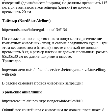
измерений (длина/высота/ширина) не должны превышать 115
см, при этом высота контейнера (клетки) не должна
превышать 20 см.
Таймыр (NordStar Airlines)
http://nordstar.su/info/regulations/13/#134
По согласованию с перевозчиком допускается размещение
комнатных животных (птиц) в салоне воздушного судна. При
этом вес животного (птицы) вместе с клеткой не должен
превышать 8 кг, а размер клетки не должен превышать размер
65х35х30 см по длине, ширине и высоте.
Трансаэро
http://transaero.ru/ru/info-and-services/before-you-travel/travelling-
with-pets
В салоне самолета провоз животных запрещен!
Уральские авиалинии
http://www.uralairlines.ru/passengers-info/rules/#10
Общий вес контейнера с животным не должен превышать 8