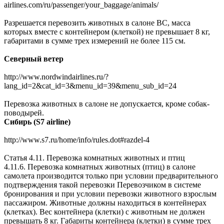
airlines.com/ru/passenger/your_baggage/animals/
Разрешается перевозить животных в салоне ВС, масса
которых вместе с контейнером (клеткой) не превышает 8 кг,
габаритами в сумме трех измерений не более 115 см.
Северный ветер
http://www.nordwindairlines.ru/?
lang_id=2&cat_id=3&menu_id=39&menu_sub_id=24
Перевозка животных в салоне не допускается, кроме собак-
поводырей.
Сибирь (S7 airline)
http://www.s7.ru/home/info/rules.dot#razdel-4
Статья 4.11. Перевозка комнатных животных и птиц
4.11.6. Перевозка комнатных животных (птиц) в салоне
самолета производится только при условии предварительного
подтверждения такой перевозки Перевозчиком в системе
бронирования и при условии перевозки животного взрослым
пассажиром. Животные должны находиться в контейнерах
(клетках). Вес контейнера (клетки) с животным не должен
превышать 8 кг. Габариты контейнера (клетки) в сумме трех