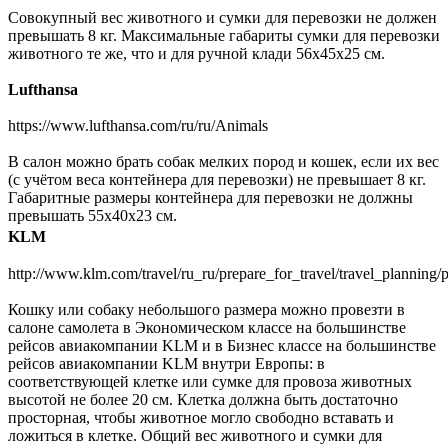
Совокупный вес животного и сумки для перевозки не должен
превышать 8 кг. Максимальные габариты сумки для перевозки
животного те же, что и для ручной клади 56x45x25 см.
Lufthansa
https://www.lufthansa.com/ru/ru/Animals
В салон можно брать собак мелких пород и кошек, если их вес
(с учётом веса контейнера для перевозки) не превышает 8 кг.
Габаритные размеры контейнера для перевозки не должны
превышать 55x40x23 см.
KLM
http://www.klm.com/travel/ru_ru/prepare_for_travel/travel_planning/
Кошку или собаку небольшого размера можно провезти в
салоне самолета в Экономическом классе на большинстве
рейсов авиакомпании KLM и в Бизнес классе на большинстве
рейсов авиакомпании KLM внутри Европы: в
соответствующей клетке или сумке для провоза животных
высотой не более 20 см. Клетка должна быть достаточно
просторная, чтобы животное могло свободно вставать и
ложиться в клетке. Общий вес животного и сумки для