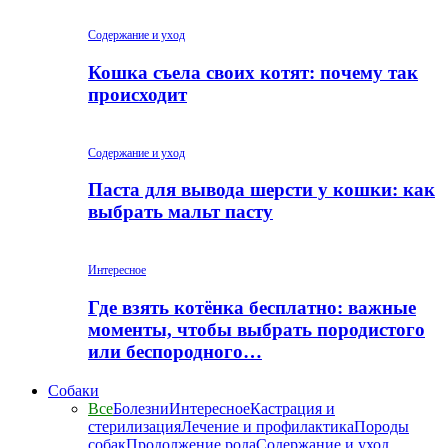
Содержание и уход
Кошка съела своих котят: почему так
происходит
Содержание и уход
Паста для вывода шерсти у кошки: как
выбрать мальт пасту
Интересное
Где взять котёнка бесплатно: важные
моменты, чтобы выбрать породистого
или беспородного…
Собаки
Все
Болезни
Интересное
Кастрация и
стерилизация
Лечение и профилактика
Породы
собак
Продолжение рода
Содержание и уход