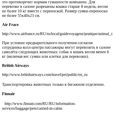
это противоречит нормам гуманности компании. Для
перевозке в салоне разрешены кошки старше 8 недель, весом
не более 10 кг вместе с переноской. Размер сумки-переноски
не более 55х40х23 см.
Air Frace
http://www.airfrance.ru/RU/ru/local/guidevoyageur/pratique/animal_c
При условии предварительного получения согласия
сотрудника колл-центра пассажиры могут перевозить в салоне
самолёта следующих животных: собак и кошек весом менее 6
кг (включая вес сумки или клетки для перевозки).
British Airways
http://www.britishairways.com/travel/pet/public/en_ru
Транспортировка животных только в багажном отделении.
Finnair
http://www.finnair.com/RU/RU/information-
services/baggage/pets/carried-in-cabin