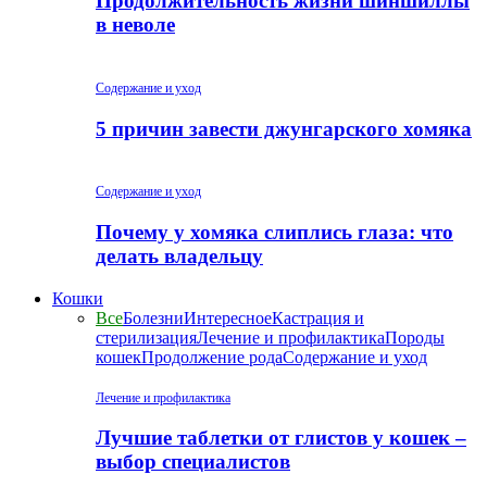
Продолжительность жизни шиншиллы
в неволе
Содержание и уход
5 причин завести джунгарского хомяка
Содержание и уход
Почему у хомяка слиплись глаза: что
делать владельцу
Кошки
Все
Болезни
Интересное
Кастрация и
стерилизация
Лечение и профилактика
Породы
кошек
Продолжение рода
Содержание и уход
Лечение и профилактика
Лучшие таблетки от глистов у кошек –
выбор специалистов