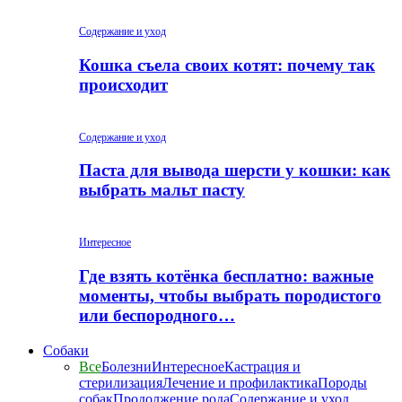
Содержание и уход
Кошка съела своих котят: почему так
происходит
Содержание и уход
Паста для вывода шерсти у кошки: как
выбрать мальт пасту
Интересное
Где взять котёнка бесплатно: важные
моменты, чтобы выбрать породистого
или беспородного…
Собаки
Все
Болезни
Интересное
Кастрация и
стерилизация
Лечение и профилактика
Породы
собак
Продолжение рода
Содержание и уход