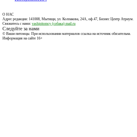
О НАС
Адрес редакции: 141008, Мытищи, ул. Колпакова, 24А, оф.47, Бизнес Центр Атриум.
Свяжитесь с нами:
vashipitomcy (собака) mail.ru
Следуйте за нами
© Ваши питомцы. При использовании материалов ссылка на источник обязательна.
Информация на сайте 16+