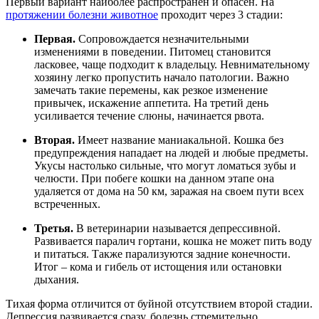
Первый вариант наиболее распространен и опасен. На
протяжении болезни животное
проходит через 3 стадии:
Первая.
Сопровождается незначительными
изменениями в поведении. Питомец становится
ласковее, чаще подходит к владельцу. Невнимательному
хозяину легко пропустить начало патологии. Важно
замечать такие перемены, как резкое изменение
привычек, искажение аппетита. На третий день
усиливается течение слюны, начинается рвота.
Вторая.
Имеет название маниакальной. Кошка без
предупреждения нападает на людей и любые предметы.
Укусы настолько сильные, что могут ломаться зубы и
челюсти. При побеге кошки на данном этапе она
удаляется от дома на 50 км, заражая на своем пути всех
встреченных.
Третья.
В ветеринарии называется депрессивной.
Развивается паралич гортани, кошка не может пить воду
и питаться. Также парализуются задние конечности.
Итог – кома и гибель от истощения или остановки
дыхания.
Тихая форма отличится от буйной отсутствием второй стадии.
Депрессия развивается сразу, болезнь стремительно