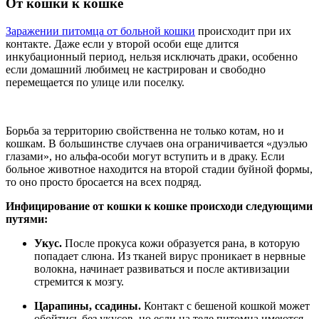
От кошки к кошке
Заражении питомца от больной кошки
происходит при их
контакте. Даже если у второй особи еще длится
инкубационный период, нельзя исключать драки, особенно
если домашний любимец не кастрирован и свободно
перемещается по улице или поселку.
Борьба за территорию свойственна не только котам, но и
кошкам. В большинстве случаев она ограничивается «дуэлью
глазами», но альфа-особи могут вступить и в драку. Если
больное животное находится на второй стадии буйной формы,
то оно просто бросается на всех подряд.
Инфицирование от кошки к кошке происходи следующими
путями:
Укус.
После прокуса кожи образуется рана, в которую
попадает слюна. Из тканей вирус проникает в нервные
волокна, начинает развиваться и после активизации
стремится к мозгу.
Царапины, ссадины.
Контакт с бешеной кошкой может
обойтись без укусов, но если на теле питомца имеются