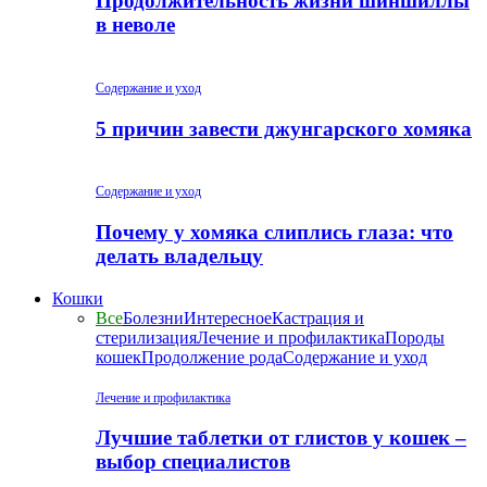
Продолжительность жизни шиншиллы
в неволе
Содержание и уход
5 причин завести джунгарского хомяка
Содержание и уход
Почему у хомяка слиплись глаза: что
делать владельцу
Кошки
Все
Болезни
Интересное
Кастрация и
стерилизация
Лечение и профилактика
Породы
кошек
Продолжение рода
Содержание и уход
Лечение и профилактика
Лучшие таблетки от глистов у кошек –
выбор специалистов