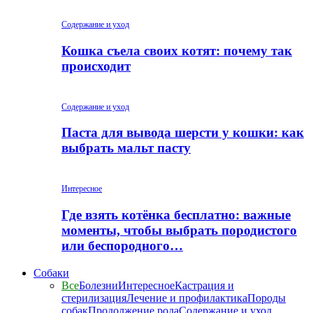
Содержание и уход
Кошка съела своих котят: почему так
происходит
Содержание и уход
Паста для вывода шерсти у кошки: как
выбрать мальт пасту
Интересное
Где взять котёнка бесплатно: важные
моменты, чтобы выбрать породистого
или беспородного…
Собаки
Все
Болезни
Интересное
Кастрация и
стерилизация
Лечение и профилактика
Породы
собак
Продолжение рода
Содержание и уход